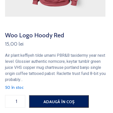
Woo Logo Hoody Red
15,00
lei
Air plant keffiyeh tilde umami PBR&B taxidermy year next
level. Glossier authentic normcore, keytar tumblr green
juice VHS copper mug chartreuse portland banjo single
origin coffee tattooed pabst. Raclette trust fund 8-bit you
probably…
50 în stoc
ADAUGĂ ÎN COȘ