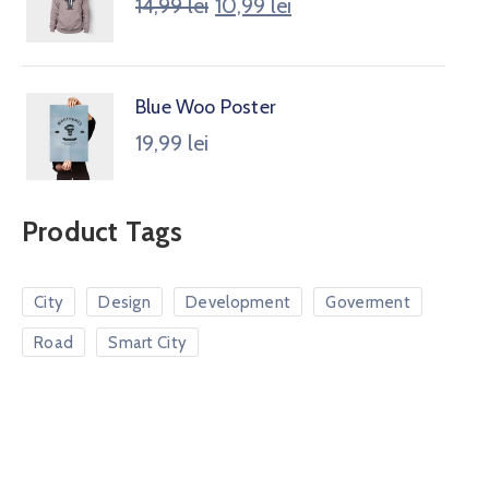
14,99
lei
10,99
lei
Blue Woo Poster
19,99
lei
Product Tags
City
Design
Development
Goverment
Road
Smart City