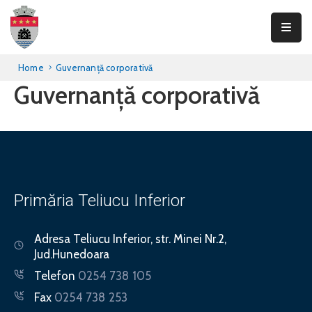
Primăria
Home
Guvernanță corporativă
Teliucu
Guvernanță corporativă
Inferior
Consiliul
Local
Informații
publice
Primăria Teliucu Inferior
Transparență
Adresa
Teliucu Inferior, str. Minei Nr.2,
Jud.Hunedoara
Integritate
Telefon
0254 738 105
Contact
Fax
0254 738 253