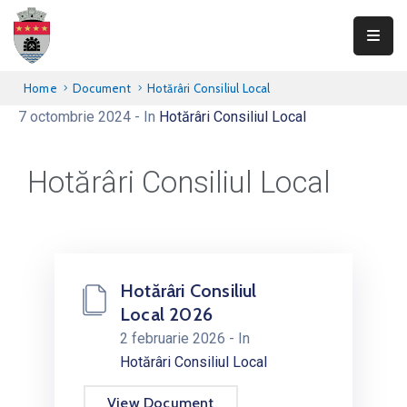
Primăria
Home
Document
Hotărâri Consiliul Local
Teliucu
7 octombrie 2024
- In
Hotărâri Consiliul Local
Inferior
Consiliul
Hotărâri Consiliul Local
Local
Informații
publice
Hotărâri Consiliul
Transparență
Local 2026
Integritate
2 februarie 2026
- In
Hotărâri Consiliul Local
Contact
View Document