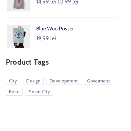
14,99
lei
10,99
lei
Blue Woo Poster
19,99
lei
Product Tags
City
Design
Development
Goverment
Road
Smart City