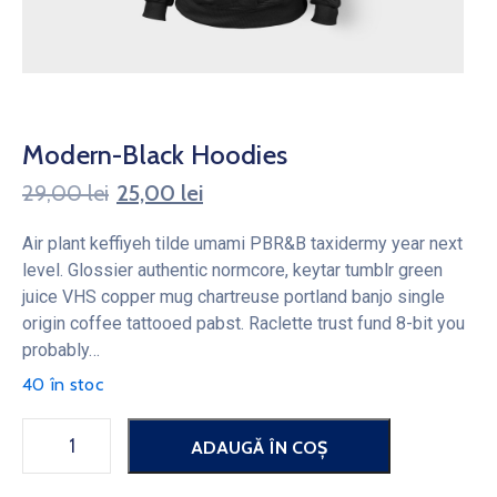
Modern-Black Hoodies
29,00
lei
25,00
lei
Air plant keffiyeh tilde umami PBR&B taxidermy year next
level. Glossier authentic normcore, keytar tumblr green
juice VHS copper mug chartreuse portland banjo single
origin coffee tattooed pabst. Raclette trust fund 8-bit you
probably…
40 în stoc
ADAUGĂ ÎN COȘ