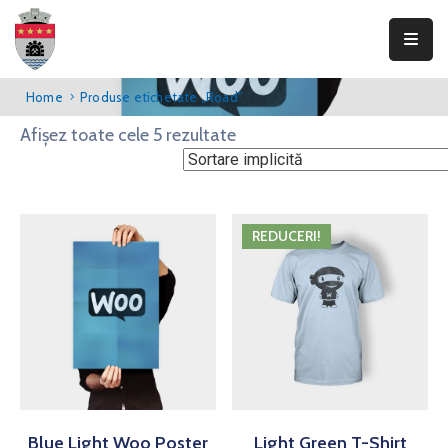
Primăria
Home
Produse etichetate „Road”
Teliucu
Afișez toate cele 5 rezultate
Inferior
Consiliul
Local
REDUCERI!
Informații
publice
Transparență
Integritate
Contact
Blue Light Woo Poster
Light Green T-Shirt