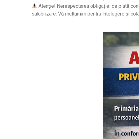
Atenție! Nerespectarea obligației de plată cond
salubrizare. Vă mulțumim pentru înțelegere și col