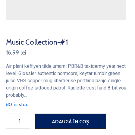
Music Collection-#1
16,99
lei
Air plant keffiyeh tilde umami PBR&B taxidermy year next
level. Glossier authentic normcore, keytar tumblr green
juice VHS copper mug chartreuse portland banjo single
origin coffee tattooed pabst. Raclette trust fund 8-bit you
probably…
80 în stoc
ADAUGĂ ÎN COȘ