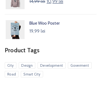
14,99
lei
10,99
lei
Blue Woo Poster
19,99
lei
Product Tags
City
Design
Development
Goverment
Road
Smart City