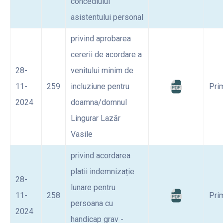
concediului
asistentului personal
privind aprobarea
cererii de acordare a
28-
venitului minim de
11-
259
incluziune pentru
Pri
2024
doamna/domnul
Lingurar Lazăr
Vasile
privind acordarea
platii indemnizație
28-
lunare pentru
11-
258
Pri
persoana cu
2024
handicap grav -