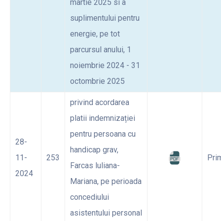
martie 2025 si a
suplimentului pentru
energie, pe tot
parcursul anului, 1
noiembrie 2024 - 31
octombrie 2025
privind acordarea
platii indemnizației
pentru persoana cu
28-
handicap grav,
11-
253
Pri
Farcas luliana-
2024
Mariana, pe perioada
concediului
asistentului personal