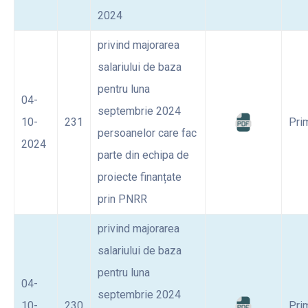
2024
privind majorarea
salariului de baza
pentru luna
04-
septembrie 2024
10-
231
Pri
persoanelor care fac
2024
parte din echipa de
proiecte finanțate
prin PNRR
privind majorarea
salariului de baza
pentru luna
04-
septembrie 2024
10-
230
Pri