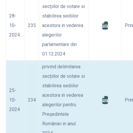
secțiilor de votare si
28-
stabilirea sediilor
10-
235
acestora in vederea
Pri
2024
alegerilor
parlamentare din
01.12.2024
privind delimitarea
secțiilor de votare si
stabilirea sediilor
25-
acestora in vederea
10-
234
Pri
alegerilor pentru
2024
Președintele
României in anul