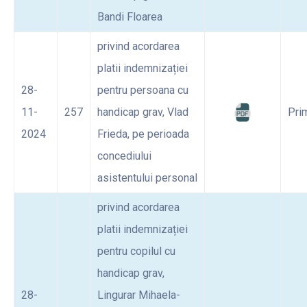
Bandi Floarea
privind acordarea
platii indemnizației
28-
pentru persoana cu
11-
257
handicap grav, Vlad
Pri
2024
Frieda, pe perioada
concediului
asistentului personal
privind acordarea
platii indemnizației
pentru copilul cu
handicap grav,
28-
Lingurar Mihaela-