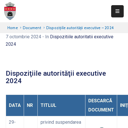
Primăria
Home
Document
Dispoziţiile autorităţii executive – 2024
Teliucu
7 octombrie 2024
- In
Dispozitiile autoritatii executive
Inferior
2024
Consiliul
Local
Dispoziţiile autorităţii executive
Informații
2024
publice
Transparență
DESCARCĂ
DATA
NR
TITLUL
INI
Integritate
DOCUMENT
Contact
29-
privind suspendarea