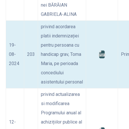
nei BĂRĂIAN
GABRIELA-ALINA
privind acordarea
platii indemnizației
19-
pentru persoana cu
08-
203
handicap grav, Toma
Pri
2024
Maria, pe perioada
concediului
asistentului personal
privind actualizarea
si modificarea
Programului anual al
12-
achizițiilor publice al