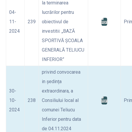
la terminarea
04-
lucrărilor pentru
11-
239
obiectivul de
Pri
2024
investitii: „BAZĂ
SPORTIVĂ ȘCOALA
GENERALĂ TELIUCU
INFERIOR”
privind convocarea
in ședința
30-
extraordinara, a
10-
238
Consiliului local al
Pri
2024
comunei Teliucu
Inferior pentru data
de 04.11.2024