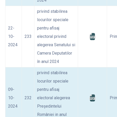
2024
privind stabilirea
locurilor speciale
22-
pentru afisaj
10-
233
electoral privind
Pri
2024
alegerea Senatului si
Camera Deputatilor
în anul 2024
privind stabilirea
locurilor speciale
09-
pentru afisaj
10-
232
electoral alegerea
Pri
2024
Președintelui
României in anul