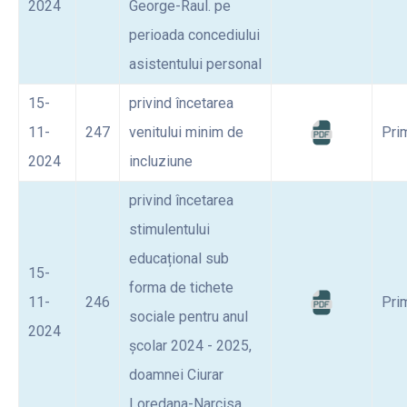
2024
George-Raul. pe
perioada concediului
asistentului personal
15-
privind încetarea
11-
247
venitului minim de
Pri
2024
incluziune
privind încetarea
stimulentului
educațional sub
15-
forma de tichete
11-
246
Pri
sociale pentru anul
2024
școlar 2024 - 2025,
doamnei Ciurar
Loredana-Narcisa