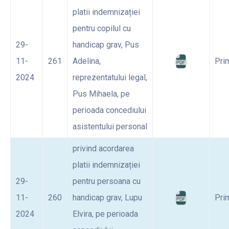
platii indemnizației
pentru copilul cu
29-
handicap grav, Pus
11-
261
Adelina,
Pri
2024
reprezentatului legal,
Pus Mihaela, pe
perioada concediului
asistentului personal
privind acordarea
platii indemnizației
29-
pentru persoana cu
11-
260
handicap grav, Lupu
Pri
2024
Elvira, pe perioada