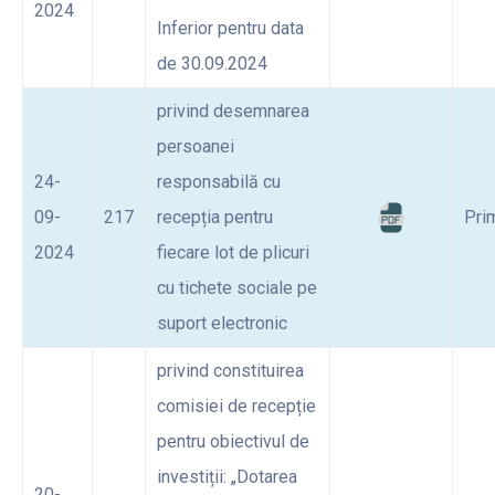
2024
Inferior pentru data
de 30.09.2024
privind desemnarea
persoanei
24-
responsabilă cu
09-
217
recepția pentru
Pri
2024
fiecare lot de plicuri
cu tichete sociale pe
suport electronic
privind constituirea
comisiei de recepție
pentru obiectivul de
investiții: „Dotarea
20-