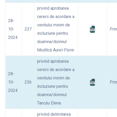
privind aprobarea
cererii de acordare a
28-
venitului minim de
10-
237
Pri
incluziune pentru
2024
doamna/domnul
Modîlcă Aurel-Florin
privind aprobarea
cererii de acordare a
28-
venitului minim de
10-
236
Pri
incluziune pentru
2024
doamna/domnul
Tancău Elena
privind delimitarea