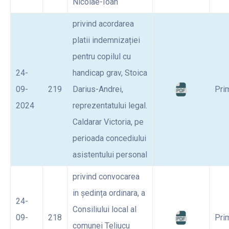
Nicolae-Ioan
privind acordarea
platii indemnizației
pentru copilul cu
24-
handicap grav, Stoica
09-
219
Darius-Andrei,
Pri
2024
reprezentatului legal.
Caldarar Victoria, pe
perioada concediului
asistentului personal
privind convocarea
in ședința ordinara, a
24-
Consiliului local al
09-
218
Pri
comunei Teliucu