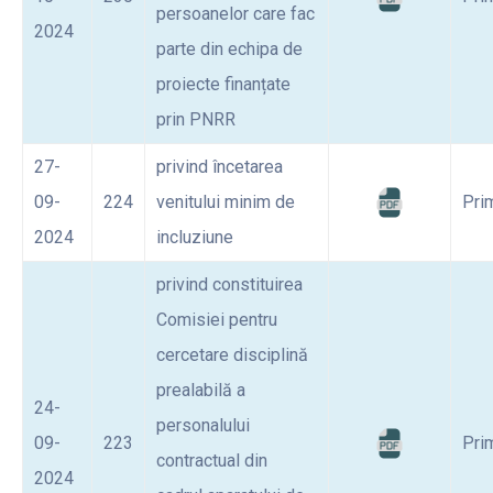
persoanelor care fac
2024
parte din echipa de
proiecte finanțate
prin PNRR
27-
privind încetarea
09-
224
venitului minim de
Pri
2024
incluziune
privind constituirea
Comisiei pentru
cercetare disciplină
prealabilă a
24-
personalului
09-
223
Pri
contractual din
2024