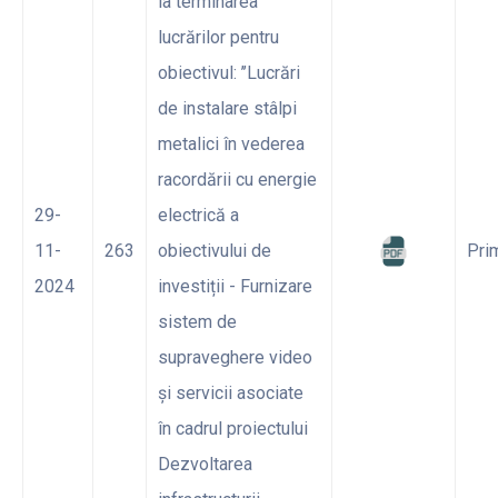
la terminarea
lucrărilor pentru
obiectivul: ’’Lucrări
de instalare stâlpi
metalici în vederea
racordării cu energie
29-
electrică a
11-
263
obiectivului de
Pri
2024
investiții - Furnizare
sistem de
supraveghere video
și servicii asociate
în cadrul proiectului
Dezvoltarea