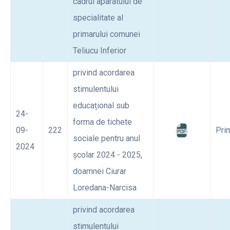
cadrul aparatului de
specialitate al
primarului comunei
Teliucu Inferior
privind acordarea
stimulentului
educațional sub
24-
forma de tichete
09-
222
Pri
sociale pentru anul
2024
școlar 2024 - 2025,
doamnei Ciurar
Loredana-Narcisa
privind acordarea
stimulentului