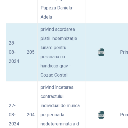
Pupeza Daniela-
Adela
privind acordarea
platii indemnizație
28-
lunare pentru
08-
205
Pri
persoana cu
2024
handicap grav -
Cozac Costel
privind încetarea
contractului
27-
individual de munca
08-
204
pe perioada
Pri
2024
nedetereminata a d-