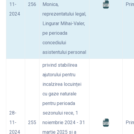
11-
256
Monica,
Pri
2024
reprezentatului legal,
Lingurar Mihai-Valer,
pe perioada
concediului
asistentului personal
privind stabilirea
ajutorului pentru
incalzirea locuinței
cu gaze naturale
pentru perioada
28-
sezonului rece, 1
11-
255
noiembrie 2024 - 31
Pri
2024
martie 2025 si a