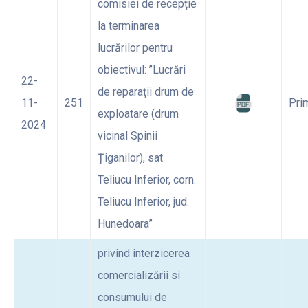
comisiei de recepție
la terminarea
lucrărilor pentru
obiectivul: ’’Lucrări
22-
de reparații drum de
11-
251
Pri
exploatare (drum
2024
vicinal Spinii
Țiganilor), sat
Teliucu Inferior, corn.
Teliucu Inferior, jud.
Hunedoara”
privind interzicerea
comercializării si
consumului de