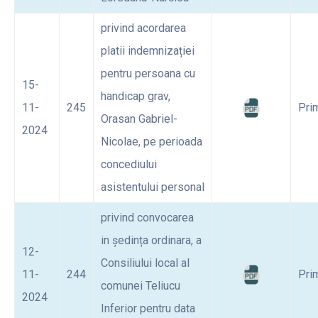
privind acordarea
platii indemnizației
pentru persoana cu
15-
handicap grav,
11-
245
Pri
Orasan Gabriel-
2024
Nicolae, pe perioada
concediului
asistentului personal
privind convocarea
in ședința ordinara, a
12-
Consiliului local al
11-
244
Pri
comunei Teliucu
2024
Inferior pentru data