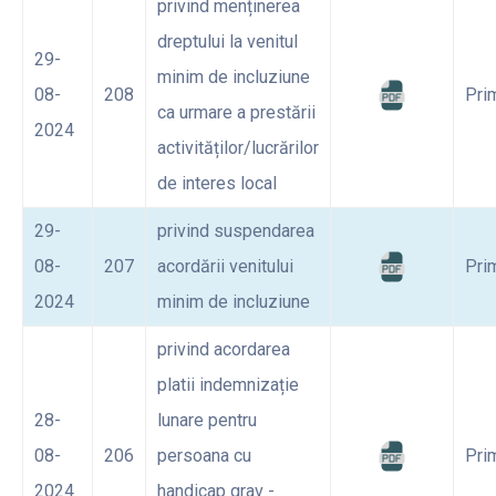
privind menținerea
dreptului la venitul
29-
minim de incluziune
08-
208
Pri
ca urmare a prestării
2024
activităților/lucrărilor
de interes local
29-
privind suspendarea
08-
207
acordării venitului
Pri
2024
minim de incluziune
privind acordarea
platii indemnizație
28-
lunare pentru
08-
206
persoana cu
Pri
2024
handicap grav -