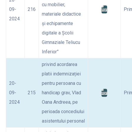
cu mobilier,
09-
216
Pri
materiale didactice
2024
și echipamente
digitale a Școlii
Gimnaziale Teliucu
Inferior”
privind acordarea
platii indemnizației
20-
pentru persoana cu
09-
215
handicap grav, Vlad
Pri
2024
Oana Andreea, pe
perioada concediului
asistentului personal