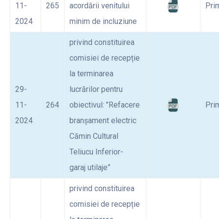
11-
265
acordării venitului
Pri
2024
minim de incluziune
privind constituirea
comisiei de recepție
la terminarea
29-
lucrărilor pentru
11-
264
obiectivul: ’’Refacere
Pri
2024
branșament electric
Cămin Cultural
Teliucu Inferior-
garaj utilaje”
privind constituirea
comisiei de recepție