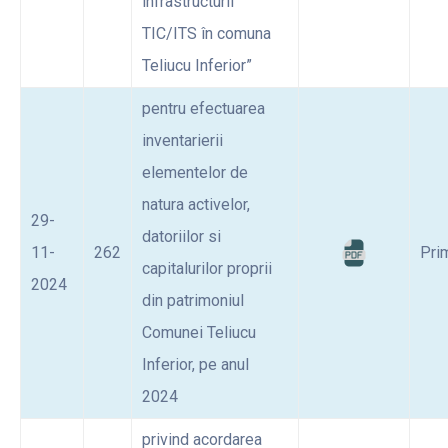
infrastructurii
TIC/ITS în comuna
Teliucu Inferior”
pentru efectuarea
inventarierii
elementelor de
natura activelor,
29-
datoriilor si
11-
262
Pri
capitalurilor proprii
2024
din patrimoniul
Comunei Teliucu
Inferior, pe anul
2024
privind acordarea