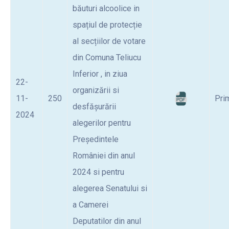
băuturi alcoolice in
spațiul de protecție
al secțiilor de votare
din Comuna Teliucu
Inferior , in ziua
22-
organizării si
11-
250
Pri
desfășurării
2024
alegerilor pentru
Președintele
României din anul
2024 si pentru
alegerea Senatului si
a Camerei
Deputatilor din anul