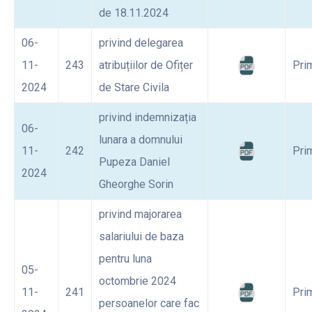
de 18.11.2024
06-
privind delegarea
11-
243
atribuțiilor de Ofițer
Pri
2024
de Stare Civila
privind indemnizația
06-
lunara a domnului
11-
242
Pri
Pupeza Daniel
2024
Gheorghe Sorin
privind majorarea
salariului de baza
pentru luna
05-
octombrie 2024
11-
241
Pri
persoanelor care fac