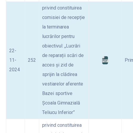
privind constituirea
comisiei de recepție
la terminarea
lucrărilor pentru
obiectivul: „Lucrări
22-
de reparații scări de
11-
252
Pri
acces și zid de
2024
sprijin la clădirea
vestiarelor aferente
Bazei sportive
Școala Gimnazială
Teliucu Inferior”
privind constituirea