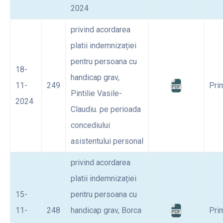
2024
privind acordarea
platii indemnizației
pentru persoana cu
18-
handicap grav,
11-
249
Pri
Pintilie Vasile-
2024
Claudiu. pe perioada
concediului
asistentului personal
privind acordarea
platii indemnizației
15-
pentru persoana cu
11-
248
handicap grav, Borca
Pri