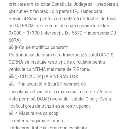
prin care am solicitat Consiliului Județean Hunedoara și
obținut aviz favorabil din partea IPJ Hunedoara
Serviciul Rutier pentru completarea restricției de tonaj
pe DJ 687M, pe sectorul de drum cuprins între km
0+000 – 3+300 (intersecția DJ 687D – intersecția DJ
687A).
Ce se modifică concret?
Pe tronsonul de drum care traversează satul CINCIȘ-
CERNA se instituie restricția de circulație pentru
vehicule cu MTMA mai mare de 7,5 tone,
CU EXCEPȚIA RIVERANILOR.
Prin această măsură înseamnă că:
-circulația vehiculelor cu masa mai mare de 7,5 tone
este permisă DOAR riveranilor satului Cinciș-Cerna;
-traficul greu de tranzit este restricționat.
Măsura are ca scop:
-creșterea siguranței rutiere;
-reducerea traficului greu prin localitate;