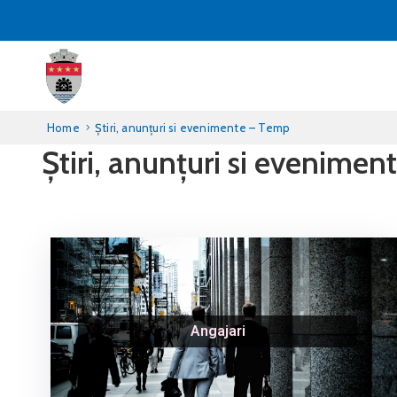
Home
Știri, anunțuri si evenimente – Temp
Știri, anunțuri si evenime
Angajari