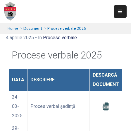
Primăria
Home
Document
Procese verbale 2025
Teliucu
4 aprilie 2025
- In
Procese verbale
Inferior
Procese verbale 2025
Consiliul
Local
DESCARCĂ
Informații
DATA
DESCRIERE
publice
DOCUMENT
Transparență
24-
03-
Proces verbal ședință
Integritate
2025
Contact
29-