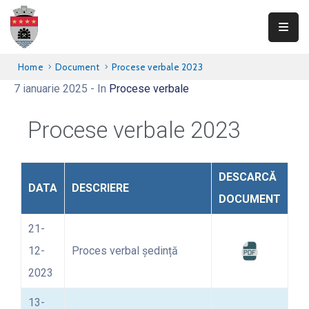
Primăria
Home
Document
Procese verbale 2023
Teliucu
7 ianuarie 2025
- In
Procese verbale
Inferior
Procese verbale 2023
Consiliul
Local
DESCARCĂ
Informații
DATA
DESCRIERE
publice
DOCUMENT
Transparență
21-
12-
Proces verbal ședință
Integritate
2023
Contact
13-