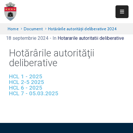
Primăria
Home
Document
Hotărârile autorităţii deliberative 2024
Teliucu
18 septembrie 2024
- In
Hotararile autoritatii deliberative
Inferior
Hotărârile autorităţii
Consiliul
deliberative​
Local
HCL 1 - 2025
Informații
HCL 2-5 2025
publice
HCL 6 - 2025
HCL 7 - 05.03.2025
Transparență
Integritate
Contact