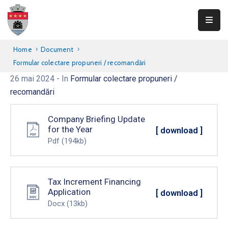
Primăria
Home
Document
Teliucu
Formular colectare propuneri / recomandări
Inferior
26 mai 2024
- In
Formular colectare propuneri /
recomandări
Consiliul
Local
Company Briefing Update
for the Year
[ download ]
Informații
Pdf
(194kb)
publice
Transparență
Tax Increment Financing
Integritate
Application
[ download ]
Docx
(13kb)
Contact