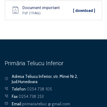
Document important
[ download ]
Pdf
(194kb)
Primăria Teliucu Inferior
Adresa
Teliucu Inferior, str. Minei Nr.2,
Jud.Hunedoara
Telefon
0254 738 105
Fax
0254 738 253
Email
primariateliuc @ gmail.com